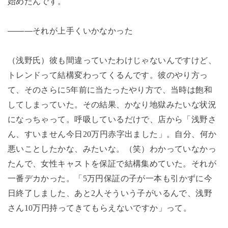
始めたんです。
―――それが上手くいかなかった
（浅野氏）彼も間違っていたわけじゃないんですけど、
トレンドって結構変わってくるんです。彼のやり方っ
て、そのさらに
5
年前に当たったやり方で、当時は飽和
してしまっていた。その結果、かなり地獄みたいな状況
になっちゃって。呼吸しているだけで、店から「浅野さ
ん、すいません今日
20
万円赤字出ました」。自分、何か
悪いことしたかな、みたいな。（笑）わかっていなかっ
たんで、女性キャストを保証で結構集めていた。それが
一番デカかった。「
5
万円保証の子が一本も引かずに今
日終了しました、あと
2
人そういう子がいるんで、浅野
さん
10
万円持ってきてもらえないですか」って。