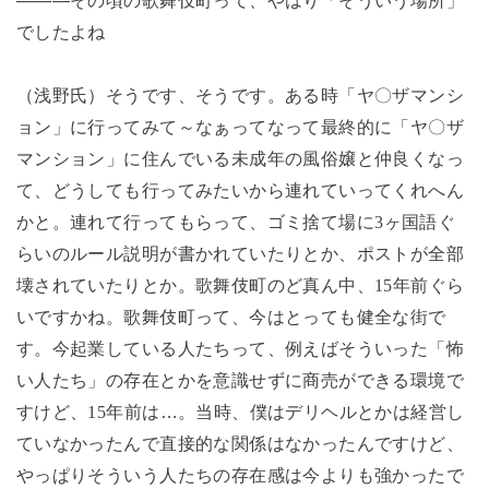
でしたよね
（浅野氏）そうです、そうです。ある時「ヤ〇ザマンシ
ョン」に行ってみて～なぁってなって最終的に「ヤ〇ザ
マンション」に住んでいる未成年の風俗嬢と仲良くなっ
て、どうしても行ってみたいから連れていってくれへん
かと。連れて行ってもらって、ゴミ捨て場に
3
ヶ国語ぐ
らいのルール説明が書かれていたりとか、ポストが全部
壊されていたりとか。歌舞伎町のど真ん中、
15
年前ぐら
いですかね。歌舞伎町って、今はとっても健全な街で
す。今起業している人たちって、例えばそういった「怖
い人たち」の存在とかを意識せずに商売ができる環境で
すけど、
15
年前は…。当時、僕はデリヘルとかは経営し
ていなかったんで直接的な関係はなかったんですけど、
やっぱりそういう人たちの存在感は今よりも強かったで