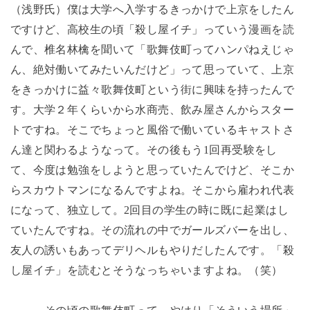
（浅野氏）僕は大学へ入学するきっかけで上京をしたん
ですけど、高校生の頃「殺し屋イチ」っていう漫画を読
んで、椎名林檎を聞いて「歌舞伎町ってハンパねえじゃ
ん、絶対働いてみたいんだけど」って思っていて、上京
をきっかけに益々歌舞伎町という街に興味を持ったんで
す。大学２年くらいから水商売、飲み屋さんからスター
トですね。そこでちょっと風俗で働いているキャストさ
ん達と関わるようなって。その後もう
1
回再受験をし
て、今度は勉強をしようと思っていたんでけど、そこか
らスカウトマンになるんですよね。そこから雇われ代表
になって、独立して。
2
回目の学生の時に既に起業はし
ていたんですね。その流れの中でガールズバーを出し、
友人の誘いもあってデリヘルもやりだしたんです。「殺
し屋イチ」を読むとそうなっちゃいますよね。（笑）
―――その頃の歌舞伎町って、やはり「そういう場所」