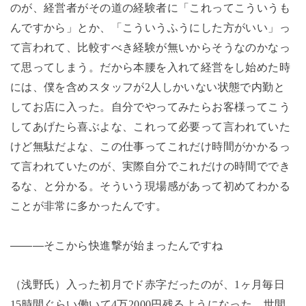
のが、経営者がその道の経験者に「これってこういうも
んですから」とか、「こういうふうにした方がいい」っ
て言われて、比較すべき経験が無いからそうなのかなっ
て思ってしまう。だから本腰を入れて経営をし始めた時
には、僕を含めスタッフが
2
人しかいない状態で内勤と
してお店に入った。自分でやってみたらお客様ってこう
してあげたら喜ぶよな、これって必要って言われていた
けど無駄だよな、この仕事ってこれだけ時間がかかるっ
て言われていたのが、実際自分でこれだけの時間ででき
るな、と分かる。そういう現場感があって初めてわかる
ことが非常に多かったんです。
―――そこから快進撃が始まったんですね
（浅野氏）入った初月でド赤字だったのが、
1
ヶ月毎日
15
時間ぐらい働いて
4
万
2000
円残るようになった。世間