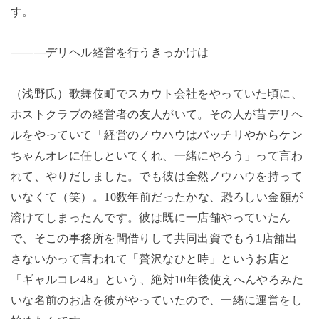
す。
―――デリヘル経営を行うきっかけは
（浅野氏）歌舞伎町でスカウト会社をやっていた頃に、
ホストクラブの経営者の友人がいて。その人が昔デリヘ
ルをやっていて「経営のノウハウはバッチリやからケン
ちゃんオレに任しといてくれ、一緒にやろう」って言わ
れて、やりだしました。でも彼は全然ノウハウを持って
いなくて（笑）。
10
数年前だったかな、恐ろしい金額が
溶けてしまったんです。彼は既に一店舗やっていたん
で、そこの事務所を間借りして共同出資でもう
1
店舗出
さないかって言われて「贅沢なひと時」というお店と
「ギャルコレ
48
」という、絶対
10
年後使えへんやろみた
いな名前のお店を彼がやっていたので、一緒に運営をし