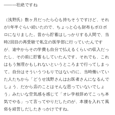
―――壮絶ですね
（浅野氏）数ヶ月だったら心も持ちそうですけど、それ
が
1
年半ぐらい続いたので、ちょっと心も財布もボロボ
ロになりました。昔から貯蓄はしっかりする人間で、当
時
2
回目の再受験で私立の医学部に行っていたんです
が、途中からその学費も自分で払えるくらいの収入だっ
たし、その前に貯蓄もしていたんです。それでも、これ
はもう無理かもしれないというところまで行ってしまっ
て。自分はそういうつもりではないのに、当時働いてい
た人たちから「どうせ浅野さんはお医者さんになるんで
しょう、だから店のことはそんな思っていないでしょ
う」みたいな空気感を感じて「オレ学校辞めてこっち本
気でやる」って言ってやりだしたのが、本腰を入れて風
俗を経営しだしたきっかけですね。