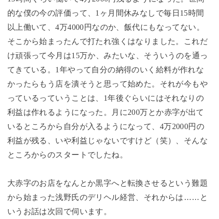
的な僕の今の評価って、
1
ヶ月間休みなしで毎日
15
時間
以上働いて、
4
万
4000
円なのか、飯代にもなってない。
そこから始まったんで打たれ強くはなりました。これだ
け頑張って今月は
15
万か、みたいな、そういうのを通っ
てきている。
1
年やって自分の納得のいく給料が作れな
かったらもう店を潰そうと思って始めた。それが今もや
っているっていうことは、
1
年後ぐらいにはそれなりの
利益は作れるようになった。月に
200
万とか赤字が出て
いるところから自分が入るようになって、
4
万
2000
円の
利益が残る、いや利益じゃないですけど（笑）、そんな
ところからのスタートでしたね。
大赤字のお店をなんとか黒字へと転換させるという難題
から始まった浅野氏のデリヘル経営、それからは……と
いうお話は次回で伺います。