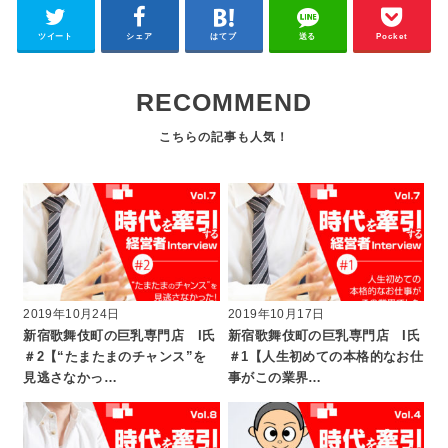
ツイート
シェア
はてブ
送る
Pocket
RECOMMEND
2019年10月24日
2019年10月17日
新宿歌舞伎町の巨乳専門店 I氏
新宿歌舞伎町の巨乳専門店 I氏
＃2【“たまたまのチャンス”を
＃1【人生初めての本格的なお仕
見逃さなかっ…
事がこの業界…