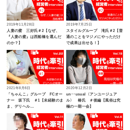
2019年11月28日
2019年7月25日
人妻の蜜 三好氏＃2【なぜ、
スタイルグループ 滝氏＃2【普
『人妻の蜜』は西船橋を選んだ
通のことをマジメにやっただけ
のか？】
で成果は出せる！】
2021年8月6日
2020年12月2日
「ちゃんこ」グループ FCオー
un･･usual〈アンユージュア
ナー 坂下氏 ＃1【未経験のま
ル〉 椿氏 ＃後編【風俗は究
ま、デリヘル…
極の一期一会】