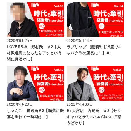
2020年6月25日
2020年5月14日
LOVERS-A 野村氏 ＃2【人
ラブリップ 瀧澤氏【19歳でキ
材派遣業になったらアッという
ャバクラの店長に！】＃1
間に月収が…】
2020年4月23日
2021年4月30日
ちゃんこ 渡辺氏＃2【転落に転
E+大宮店 西尾氏 ＃2【セク
落を重ねて一時期は…】
キャバとデリヘルの違いに戸惑
うばかり】