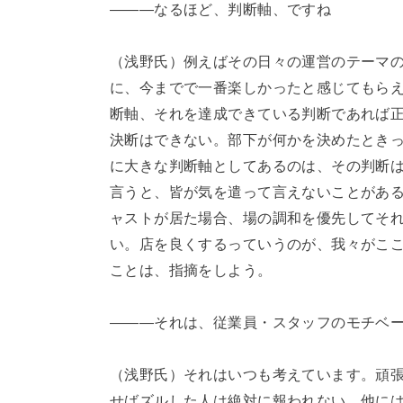
―――なるほど、判断軸、ですね
（浅野氏）例えばその日々の運営のテーマ
に、今までで一番楽しかったと感じてもら
断軸、それを達成できている判断であれば
決断はできない。部下が何かを決めたとき
に大きな判断軸としてあるのは、その判断
言うと、皆が気を遣って言えないことがあ
ャストが居た場合、場の調和を優先してそ
い。店を良くするっていうのが、我々がこ
ことは、指摘をしよう。
―――それは、従業員・スタッフのモチベ
（浅野氏）それはいつも考えています。頑
せばズルした人は絶対に報われない。他に