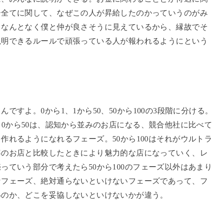
ー全てに関して、なぜこの人が昇給したのかっていうのがみ
、なんとなく僕と仲が良さそうに見えているから、縁故でそ
説明できるルールで頑張っている人が報われるようにという
るんですよ。
0
から
1
、
1
から
50
、
50
から
100
の
3
段階に分ける。
。
0
から
50
は、認知から並みのお店になる、競合他社に比べて
を作れるようになれるフェーズ。
50
から
100
はそれがウルトラ
容のお店と比較したときにより魅力的な店になっていく、レ
売っていう部分で考えたら
50
から
100
のフェーズ以外はあまり
なフェーズ、絶対通らないといけないフェーズであって、フ
いのか、どこを妥協しないといけないかが違う。