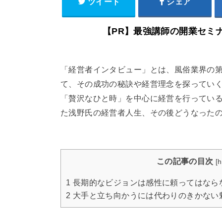
ツイート
シェア
【PR】最強講師の開業セミ
「経営者インタビュー」とは、風俗業界の
て、その成功の秘訣や経営理念を探ってい
「贅沢なひと時」を中心に経営を行ってい
た浅野氏の経営者人生、その後どうなった
この記事の目次
[
h
1
長期的なビジョンは感性に頼ってはなら
2
大手と立ち向かうには代わりのきかない