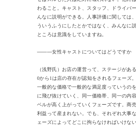
わること。キャスト、スタッフ、ドライバ
んなに説明ができる。人事評価に関しては
ういうふうにしたとかではなく、みんなに
ところは意識をしていますね。
―――女性キャストについてはどうですか
（浅野氏）お店の運営って、ステージがあ
0
から
1
は店の存在が認知をされるフェーズ
一般的な価格で一般的な満足度っていうの
に飛び抜けていく、同一価格帯、同一の内
ベルが高く上がっていくフェーズです。商
利益って産まれない。でも、それぞれ大事
ェーズによってどこに拘らなければいけな