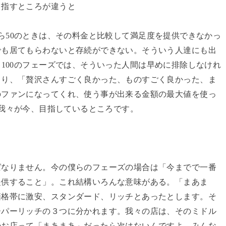
目指すところが違うと
ら
50
のときは、その料金と比較して満足度を提供できなかっ
でも居てもらわないと存続ができない。そういう人達にも出
ら
100
のフェーズでは、そういった人間は早めに排除しなけれ
より、「贅沢さんすごく良かった、ものすごく良かった、ま
のファンになってくれ、使う事が出来る金額の最大値を使っ
我々が今、目指しているところです。
ばなりません。今の僕らのフェーズの場合は「今までで一番
提供すること」。これ結構いろんな意味がある。「まあま
価格帯に激安、スタンダード、リッチとあったとします。そ
ーパーリッチの３つに分かれます。我々の店は、そのミドル
のお店って「まあまあ」だったら次はないんですよ。みんな