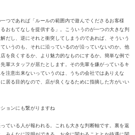
の一つであれば「ルールの範囲内で遊んでくださるお客様
えるおもてなしを提供する」。こういうのが一つの大きな判
正解だし、逆にそれと衝突してしまうのであれば、そういう
っていうのも、それに沿っているのが沿っていないのか。他
は店を良くするか、より魅力的なものにするか。簡単な例で
る先輩スタッフが居たとします。その先輩を嫌がっているキ
れを注意出来ないっていうのは、うちの会社ではありえな
こに居る目的なので、店が良くなるために指摘した方がいい
ーションにも繋がりますね
張っている人が報われる。これも大きな判断軸です。裏を返
は、みんなに説明ができる。お金に関わることとか待遇に関