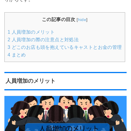
この記事の目次
[
hide
]
1
人員増加のメリット
2
人員増加の際の注意点と対処法
3
どこのお店も頭を抱えているキャストとお金の管理
4
まとめ
人員増加のメリット