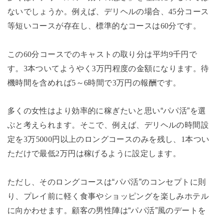
ないでしょうか。例えば、デリヘルの場合、
45
分コース
等短いコースが存在し、標準的なコースは
60
分です。
この
60
分コースでのキャストの取り分は平均
9
千円で
す。
3
本ついてようやく
3
万円程度の金額になります。待
機時間を含めれば
5
～
6
時間で
3
万円の報酬です。
多くの女性はより効率的に稼ぎたいと思い“パパ活”を選
ぶと考えられます。そこで、例えば、デリヘルの時間設
定を
3
万
5000
円以上のロングコースのみを残し、
1
本つい
ただけで最低
2
万円は稼げるように設定します。
ただし、そのロングコースは“パパ活”のコンセプトに則
り、プレイ前に軽く食事やショッピングを楽しみホテル
に向かわせます。顧客の男性陣は“パパ活”風のデートを