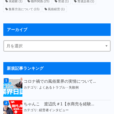
未経験
(1)
物件関係
(25)
育成
(1)
育成企画
(1)
集客方法について
(15)
風俗経営
(1)
アーカイブ
新規記事ランキング
コロナ禍での風俗業界の実情について...
カテゴリ:
よくあるトラブル・失敗例
ちゃんこ 渡辺氏＃1【水商売を経験...
カテゴリ:
経営者インタビュー