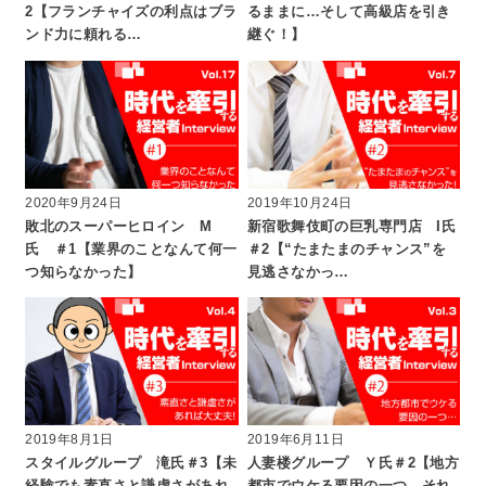
2【フランチャイズの利点はブラ
るままに…そして高級店を引き
ンド力に頼れる…
継ぐ！】
2020年9月24日
2019年10月24日
敗北のスーパーヒロイン M
新宿歌舞伎町の巨乳専門店 I氏
氏 ＃1【業界のことなんて何一
＃2【“たまたまのチャンス”を
つ知らなかった】
見逃さなかっ…
2019年8月1日
2019年6月11日
スタイルグループ 滝氏＃3【未
人妻楼グループ Ｙ氏＃2【地方
経験でも素直さと謙虚さがあれ
都市でウケる要因の一つ…それ