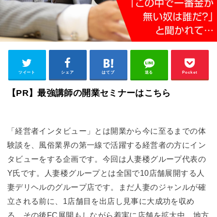
ツイート
シェア
はてブ
送る
Pocket
【PR】最強講師の開業セミナーはこちら
「経営者インタビュー」とは開業から今に至るまでの体
験談を、風俗業界の第一線で活躍する経営者の方にイン
タビューをする企画です。今回は人妻楼グループ代表の
Y氏です。人妻楼グループとは全国で10店舗展開する人
妻デリヘルのグループ店です。まだ人妻のジャンルが確
立される前に、1店舗目を出店し見事に大成功を収め
る。その後FC展開もしながら着実に店舗を拡大中。地方