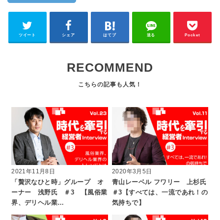
ツイート
シェア
はてブ
送る
Pocket
RECOMMEND
2021年11月8日
2020年3月5日
「贅沢なひと時」グループ オ
青山レーベル フワリー 上杉氏
ーナー 浅野氏 ＃3 【風俗業
＃3【すべては、一流であれ！の
界、デリヘル業…
気持ちで】