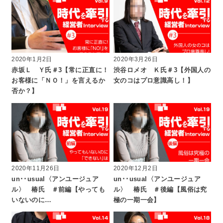
2020年1月2日
2020年3月26日
赤坂Ｌ Ｙ氏＃3【常に正直に！
渋谷ロメオ Ｋ氏＃3【外国人の
お客様に「ＮＯ！」を言えるか
女のコはプロ意識高し！】
否か？】
2020年11月26日
2020年12月2日
un･･usual〈アンユージュア
un･･usual〈アンユージュア
ル〉 椿氏 ＃前編【やっても
ル〉 椿氏 ＃後編【風俗は究
いないのに…
極の一期一会】