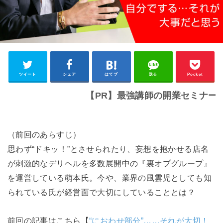
ツイート
シェア
はてブ
送る
Pocket
【PR】最強講師の開業セミナーはこちら
（前回のあらすじ）
思わず“ドキッ！”とさせられたり、妄想を抱かせる店名
が刺激的なデリヘルを多数展開中の『裏オプグループ』
を運営している萌本氏。今や、業界の風雲児としても知
られている氏が経営面で大切にしていることとは？
前回の記事はこちら【
“におわせ部分”……それが大切！